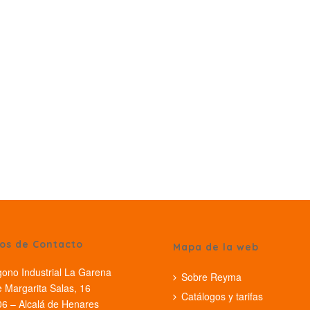
os de Contacto
Mapa de la web
gono Industrial La Garena
Sobre Reyma
e Margarita Salas, 16
Catálogos y tarifas
6 – Alcalá de Henares