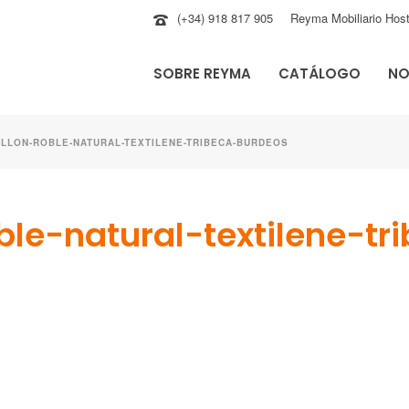
(+34) 918 817 905
Reyma Mobiliario Host
SOBRE REYMA
CATÁLOGO
NO
ILLON-ROBLE-NATURAL-TEXTILENE-TRIBECA-BURDEOS
oble-natural-textilene-t