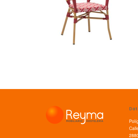
Dat
Polí
Call
2880