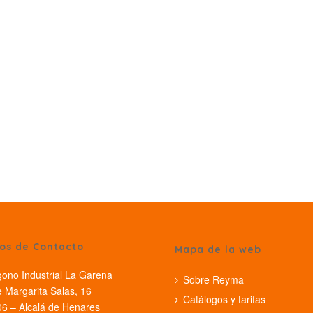
os de Contacto
Mapa de la web
gono Industrial La Garena
Sobre Reyma
e Margarita Salas, 16
Catálogos y tarifas
6 – Alcalá de Henares