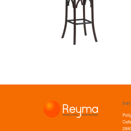
Dat
Polí
Call
2880