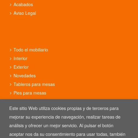
Acabados
Aviso Legal
Todo el mobiliario
Interior
Exterior
Novedades
Tableros para mesas
Pies para mesas
Conjuntos
Este sitio Web utiliza cookies propias y de terceros para
mejorar su experiencia de navegación, realizar tareas de
análisis y ofrecer un mejor servicio. Al pulsar el botón
aceptar nos da su consentimiento para usar todas, también
Copyright © 2025 REYMA mobiliario de hostelería. Las Imágenes de