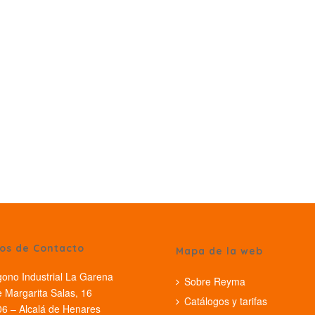
os de Contacto
Mapa de la web
gono Industrial La Garena
Sobre Reyma
e Margarita Salas, 16
Catálogos y tarifas
6 – Alcalá de Henares