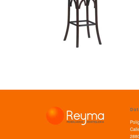
Dat
Polí
Call
2880