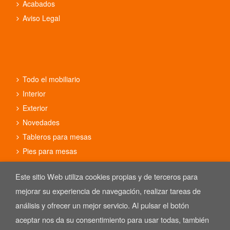
Acabados
Aviso Legal
Todo el mobiliario
Interior
Exterior
Novedades
Tableros para mesas
Pies para mesas
Conjuntos
Este sitio Web utiliza cookies propias y de terceros para
mejorar su experiencia de navegación, realizar tareas de
análisis y ofrecer un mejor servicio. Al pulsar el botón
aceptar nos da su consentimiento para usar todas, también
Copyright © 2025 REYMA mobiliario de hostelería. Las Imágenes de
nuestro mobiliario están sujetas al derecho de autor.