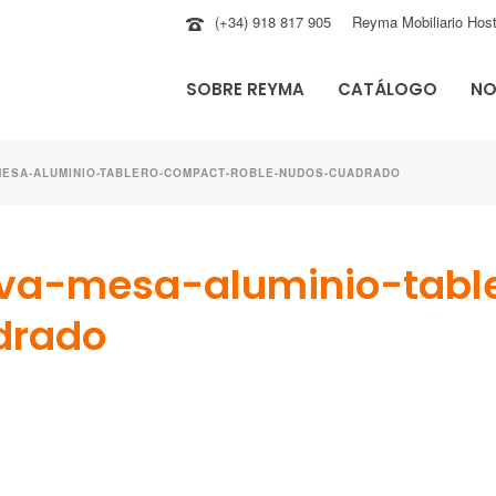
(+34) 918 817 905
Reyma Mobiliario Host
SOBRE REYMA
CATÁLOGO
NO
-MESA-ALUMINIO-TABLERO-COMPACT-ROBLE-NUDOS-CUADRADO
va-mesa-aluminio-tabl
drado