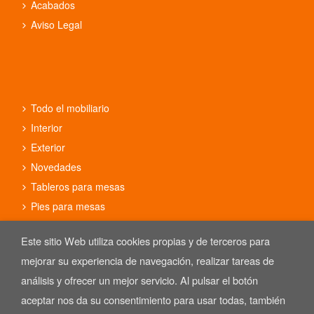
Acabados
Aviso Legal
Todo el mobiliario
Interior
Exterior
Novedades
Tableros para mesas
Pies para mesas
Conjuntos
Este sitio Web utiliza cookies propias y de terceros para
mejorar su experiencia de navegación, realizar tareas de
análisis y ofrecer un mejor servicio. Al pulsar el botón
aceptar nos da su consentimiento para usar todas, también
Copyright © 2025 REYMA mobiliario de hostelería. Las Imágenes de
nuestro mobiliario están sujetas al derecho de autor.