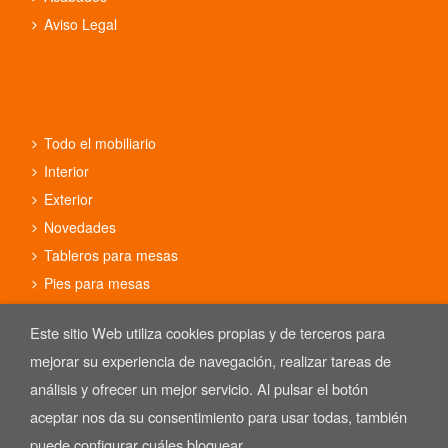
Aviso Legal
Todo el mobiliario
Interior
Exterior
Novedades
Tableros para mesas
Pies para mesas
Conjuntos
Este sitio Web utiliza cookies propias y de terceros para
mejorar su experiencia de navegación, realizar tareas de
análisis y ofrecer un mejor servicio. Al pulsar el botón
aceptar nos da su consentimiento para usar todas, también
Copyright © 2025 REYMA mobiliario de hostelería. Las Imágenes de
nuestro mobiliario están sujetas al derecho de autor.
puede configurar cuáles bloquear.