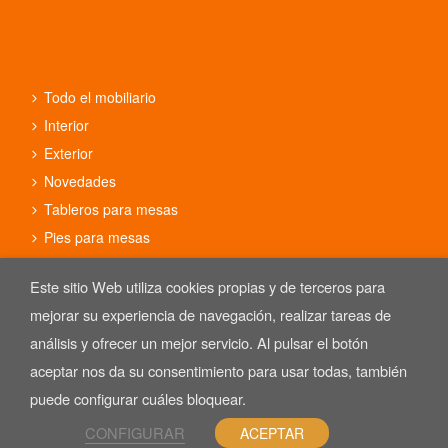
Todo el mobiliario
Interior
Exterior
Novedades
Tableros para mesas
Pies para mesas
Conjuntos
Este sitio Web utiliza cookies propias y de terceros para
mejorar su experiencia de navegación, realizar tareas de
análisis y ofrecer un mejor servicio. Al pulsar el botón
aceptar nos da su consentimiento para usar todas, también
Copyright © 2025 REYMA mobiliario de hostelería. Las Imágenes de
nuestro mobiliario están sujetas al derecho de autor.
puede configurar cuáles bloquear.
Aviso Legal
CONFIGURAR
ACEPTAR
Política de Privacidad