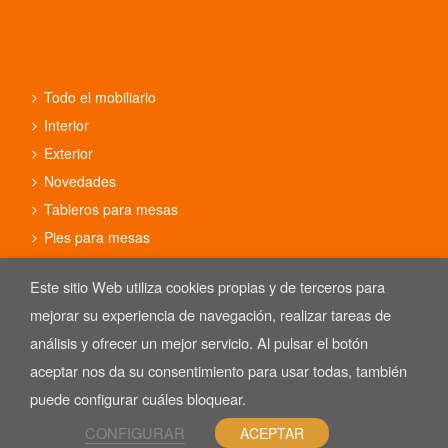
Todo el mobiliario
Interior
Exterior
Novedades
Tableros para mesas
Pies para mesas
Conjuntos
Este sitio Web utiliza cookies propias y de terceros para
mejorar su experiencia de navegación, realizar tareas de
análisis y ofrecer un mejor servicio. Al pulsar el botón
aceptar nos da su consentimiento para usar todas, también
Copyright © 2025 REYMA mobiliario de hostelería. Las Imágenes de
nuestro mobiliario están sujetas al derecho de autor.
puede configurar cuáles bloquear.
Aviso Legal
CONFIGURAR
ACEPTAR
Política de Privacidad