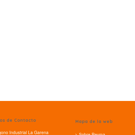
os de Contacto
Mapa de la web
gono Industrial La Garena
Sobre Reyma