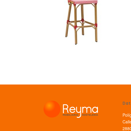
Dat
Polí
Call
2880