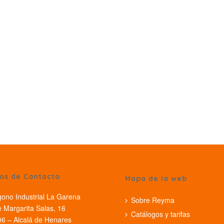
os de Contacto
Mapa de la web
gono Industrial La Garena
Sobre Reyma
e Margarita Salas, 16
Catálogos y tarifas
6 – Alcalá de Henares