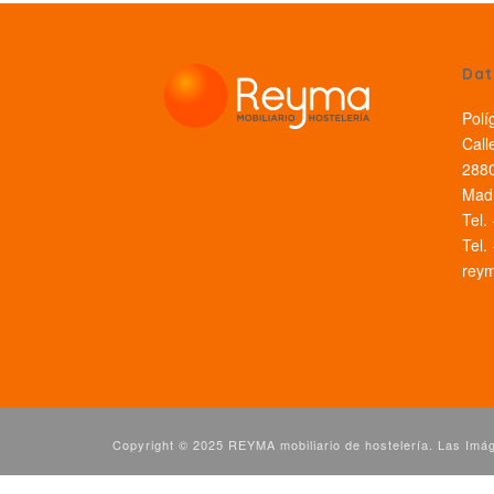
Dat
Polí
Call
2880
Madr
Tel.
Tel.
rey
Copyright © 2025 REYMA mobiliario de hostelería. Las Imáge