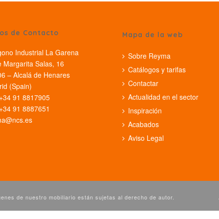
os de Contacto
Mapa de la web
gono Industrial La Garena
Sobre Reyma
e Margarita Salas, 16
Catálogos y tarifas
6 – Alcalá de Henares
Contactar
id (Spain)
Actualidad en el sector
 +34 91 8817905
 +34 91 8887651
Inspiración
ma@ncs.es
Acabados
Aviso Legal
nes de nuestro mobiliario están sujetas al derecho de autor.