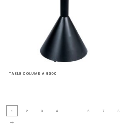
TABLE COLUMBIA 9000
1
2
3
4
…
6
7
8
→