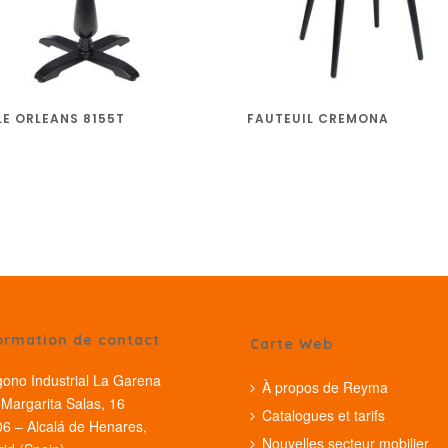
LE ORLEANS 8155T
FAUTEUIL CREMONA
ormation de contact
Carte Web
gono Industrial La Garena
À propos de Reyma
Margarita Salas, 16
Catalogues et tarifs
6 – Alcalá de Henares,
Nouvelles secteur mobilier