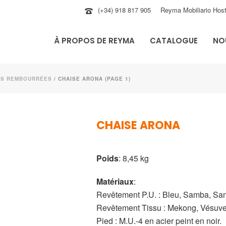
(+34) 918 817 905
Reyma Mobiliario Host
À PROPOS DE REYMA
CATALOGUE
NO
ES REMBOURRÉES
/ CHAISE ARONA (PAGE 1)
CHAISE ARONA
Poids
: 8,45 kg
Matériaux
:
Revêtement P.U. : Bleu, Samba, Sant
Revêtement Tissu : Mekong, Vésuve,
Pied : M.U.-4 en acier peint en noir.