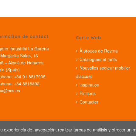
ormation de contact
Carte Web
gono Industrial La Garena
À propos de Reyma
Margarita Salas, 16
Catalogues et tarifs
6 – Alcalá de Henares,
Nouvelles secteur mobilier
id (Spain)
d’accueil
phone: +34 91 8817905
phone: +34 8818892
inspiration
ma@ncs.es
Finitions
Contacter
su experiencia de navegación, realizar tareas de análisis y ofrecer un m