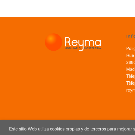
Inf
Polí
Rue 
2880
Madr
Tèlè
Tèlè
rey
Este sitio Web utiliza cookies propias y de terceros para mejorar 