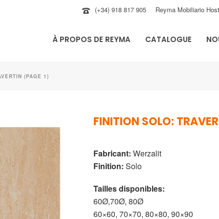
(+34) 918 817 905
Reyma Mobiliario Host
À PROPOS DE REYMA
CATALOGUE
NO
AVERTIN (PAGE 1)
FINITION SOLO: TRAVER
Fabricant:
Werzalit
Finition:
Solo
Tailles disponibles:
60Ø,70Ø, 80Ø
60×60, 70×70, 80×80, 90×90