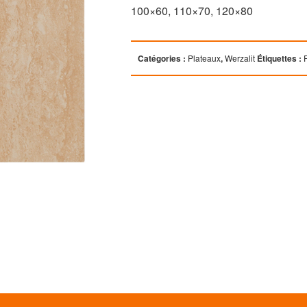
100×60, 110×70, 120×80
Catégories :
Plateaux
,
Werzalit
Étiquettes :