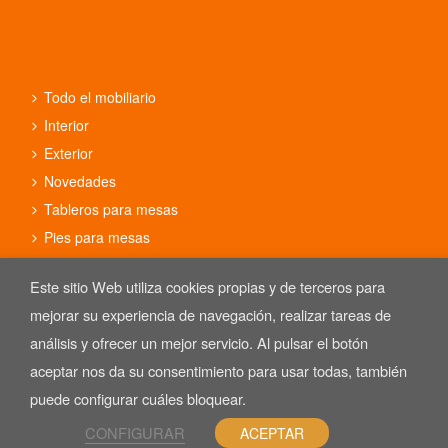
Todo el mobiliario
Interior
Exterior
Novedades
Tableros para mesas
Pies para mesas
Conjuntos
Este sitio Web utiliza cookies propias y de terceros para
mejorar su experiencia de navegación, realizar tareas de
análisis y ofrecer un mejor servicio. Al pulsar el botón
aceptar nos da su consentimiento para usar todas, también
Copyright © 2025 REYMA mobiliario de hostelería. Las Imágenes de
nuestro mobiliario están sujetas al derecho de autor.
puede configurar cuáles bloquear.
Aviso Legal
CONFIGURAR
ACEPTAR
Política de Privacidad