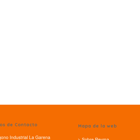
os de Contacto
Mapa de la web
gono Industrial La Garena
Sobre Reyma