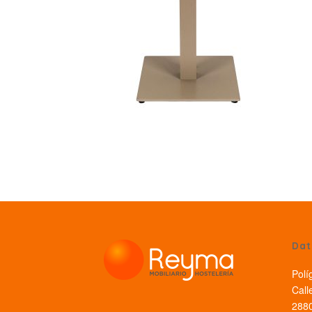
Dat
Polí
Call
2880