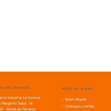
os de Contacto
Mapa de la web
gono Industrial La Garena
Sobre Reyma
e Margarita Salas, 16
Catálogos y tarifas
6 – Alcalá de Henares