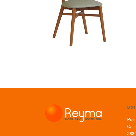
Dat
Polí
Call
2880