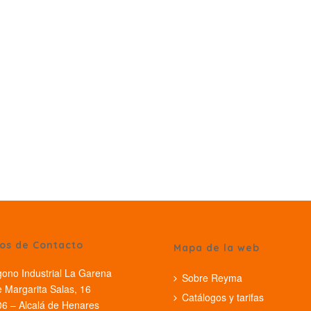
os de Contacto
Mapa de la web
gono Industrial La Garena
Sobre Reyma
e Margarita Salas, 16
Catálogos y tarifas
6 – Alcalá de Henares