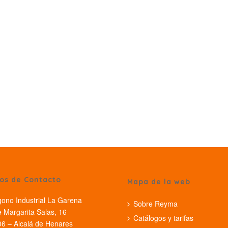
os de Contacto
Mapa de la web
gono Industrial La Garena
Sobre Reyma
e Margarita Salas, 16
Catálogos y tarifas
6 – Alcalá de Henares