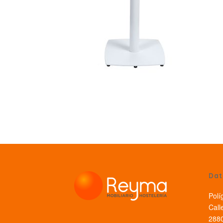
Dat
Polí
Call
2880