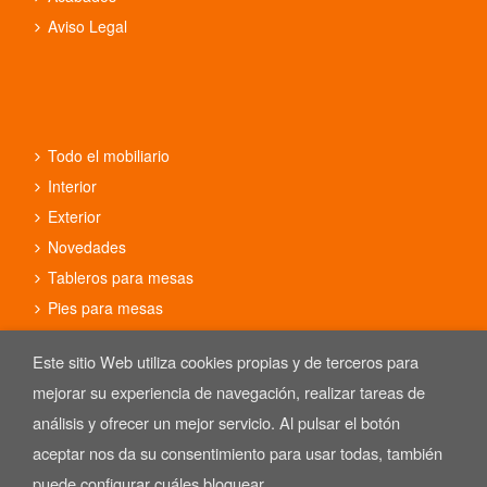
Aviso Legal
Todo el mobiliario
Interior
Exterior
Novedades
Tableros para mesas
Pies para mesas
Conjuntos
Este sitio Web utiliza cookies propias y de terceros para
mejorar su experiencia de navegación, realizar tareas de
análisis y ofrecer un mejor servicio. Al pulsar el botón
aceptar nos da su consentimiento para usar todas, también
Copyright © 2025 REYMA mobiliario de hostelería. Las Imágenes de
nuestro mobiliario están sujetas al derecho de autor.
puede configurar cuáles bloquear.