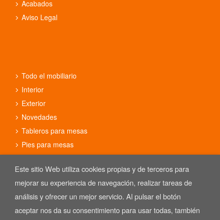
Acabados
Aviso Legal
Todo el mobiliario
Interior
Exterior
Novedades
Tableros para mesas
Pies para mesas
Conjuntos
Este sitio Web utiliza cookies propias y de terceros para
mejorar su experiencia de navegación, realizar tareas de
análisis y ofrecer un mejor servicio. Al pulsar el botón
aceptar nos da su consentimiento para usar todas, también
Copyright © 2025 REYMA mobiliario de hostelería. Las Imágenes de
nuestro mobiliario están sujetas al derecho de autor.