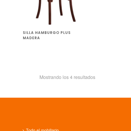
SILLA HAMBURGO PLUS
MADERA
Ordenado
Mostrando los 4 resultados
por
los
últimos
Todo el mobiliario