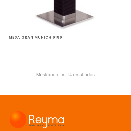
MESA GRAN MUNICH 9189
Ordenado
Mostrando los 14 resultados
por
los
últimos