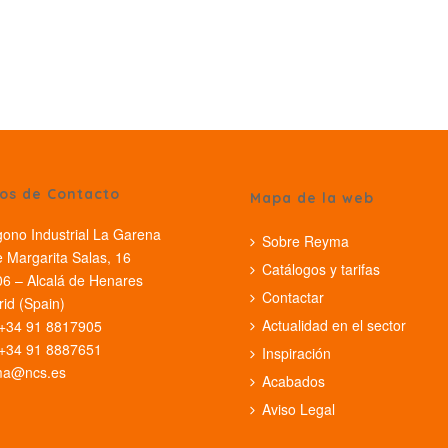
os de Contacto
Mapa de la web
gono Industrial La Garena
Sobre Reyma
e Margarita Salas, 16
Catálogos y tarifas
6 – Alcalá de Henares
Contactar
id (Spain)
Actualidad en el sector
 +34 91 8817905
 +34 91 8887651
Inspiración
ma@ncs.es
Acabados
Aviso Legal