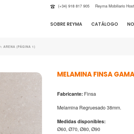
(+34) 918 817 905
Reyma Mobiliario Host
SOBRE REYMA
CATÁLOGO
NO
: ARENA (PÁGINA 1)
MELAMINA FINSA GAMA
Fabricante:
Finsa
Melamina Regruesado 38mm.
Medidas disponibles:
Ø60, Ø70, Ø80, Ø90