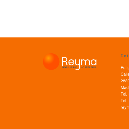
Dat
Polí
Call
2880
Madr
Tel.
Tel.
rey