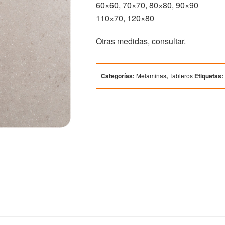
60×60, 70×70, 80×80, 90×90
110×70, 120×80
Otras medidas, consultar.
Categorías:
Melaminas
,
Tableros
Etiquetas: