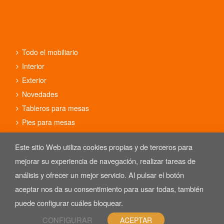
Todo el mobiliario
Interior
Exterior
Novedades
Tableros para mesas
Pies para mesas
Conjuntos
Este sitio Web utiliza cookies propias y de terceros para
mejorar su experiencia de navegación, realizar tareas de
análisis y ofrecer un mejor servicio. Al pulsar el botón
aceptar nos da su consentimiento para usar todas, también
Copyright © 2025 REYMA mobiliario de hostelería. Las Imágenes de
nuestro mobiliario están sujetas al derecho de autor.
puede configurar cuáles bloquear.
Aviso Legal
CONFIGURAR
ACEPTAR
Política de Privacidad