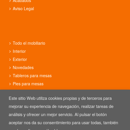
Acabados
Aviso Legal
Todo el mobiliario
Interior
Exterior
Novedades
Tableros para mesas
Pies para mesas
Conjuntos
Este sitio Web utiliza cookies propias y de terceros para
mejorar su experiencia de navegación, realizar tareas de
análisis y ofrecer un mejor servicio. Al pulsar el botón
aceptar nos da su consentimiento para usar todas, también
Copyright © 2025 REYMA mobiliario de hostelería. Las Imágenes de
nuestro mobiliario están sujetas al derecho de autor.