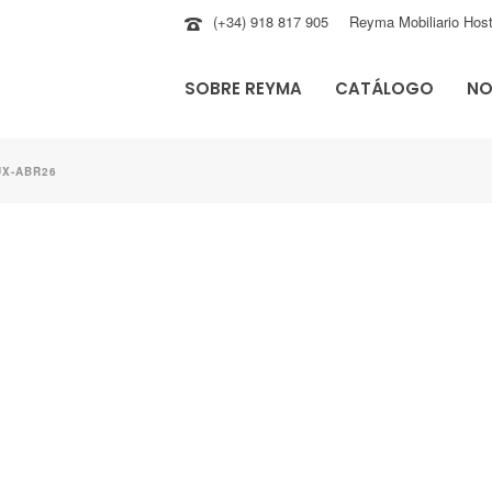
(+34) 918 817 905
Reyma Mobiliario Host
SOBRE REYMA
CATÁLOGO
NO
UX-ABR26