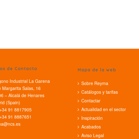
os de Contacto
Mapa de la web
gono Industrial La Garena
Sobre Reyma
e Margarita Salas, 16
Catálogos y tarifas
6 – Alcalá de Henares
Contactar
id (Spain)
Actualidad en el sector
 +34 91 8817905
 +34 91 8887651
Inspiración
ma@ncs.es
Acabados
Aviso Legal