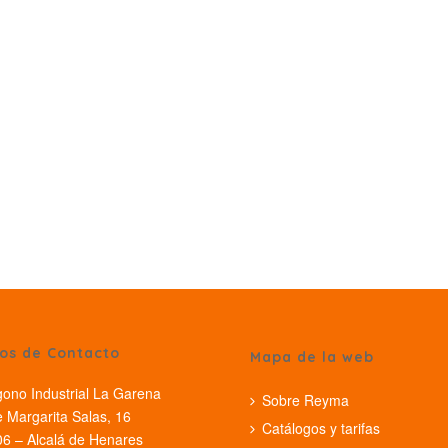
os de Contacto
Mapa de la web
gono Industrial La Garena
Sobre Reyma
e Margarita Salas, 16
Catálogos y tarifas
6 – Alcalá de Henares