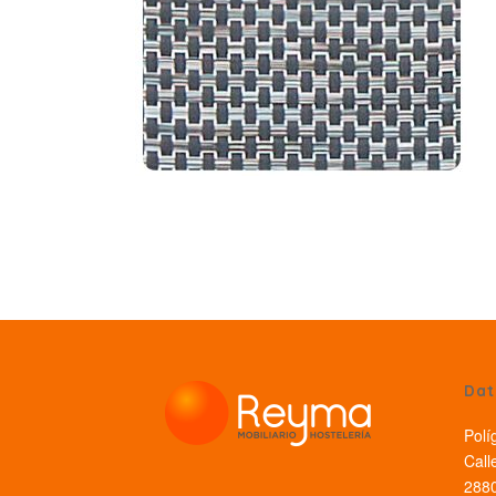
Dat
Polí
Call
2880