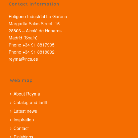
Contact information
Polígono Industrial La Garena
Margarita Salas Street, 16
28806 – Alcalá de Henares
Madrid (Spain)
Phone +34 91 8817905
Phone +34 91 8818892
reyma@ncs.es
Web map
About Reyma
Catalog and tariff
Latest news
Inspiration
Contact
Finishings