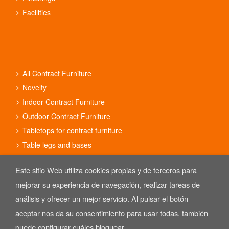
Facilities
All Contract Furniture
Novelty
Indoor Contract Furniture
Outdoor Contract Furniture
Tabletops for contract furniture
Table legs and bases
Contract furniture sets
Este sitio Web utiliza cookies propias y de terceros para
mejorar su experiencia de navegación, realizar tareas de
análisis y ofrecer un mejor servicio. Al pulsar el botón
aceptar nos da su consentimiento para usar todas, también
Copyright © 2025 REYMA mobiliario de hostelería. Las Imágenes de
nuestro mobiliario están sujetas al derecho de autor.
puede configurar cuáles bloquear.