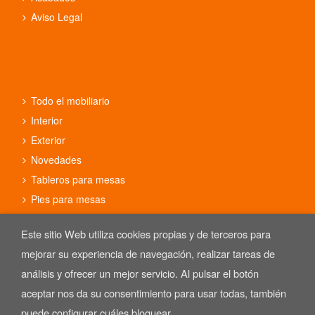
Aviso Legal
Todo el mobiliario
Interior
Exterior
Novedades
Tableros para mesas
Pies para mesas
Conjuntos
Este sitio Web utiliza cookies propias y de terceros para
mejorar su experiencia de navegación, realizar tareas de
análisis y ofrecer un mejor servicio. Al pulsar el botón
aceptar nos da su consentimiento para usar todas, también
Copyright © 2025 REYMA mobiliario de hostelería. Las Imágenes de
nuestro mobiliario están sujetas al derecho de autor.
puede configurar cuáles bloquear.