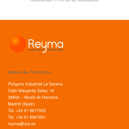
por
los
últimos
Datos de Contacto
Polígono Industrial La Garena
Calle Margarita Salas, 16
28806 – Alcalá de Henares
Madrid (Spain)
Tel. +34 91 8817905
Tel. +34 91 8887651
reyma@ncs.es