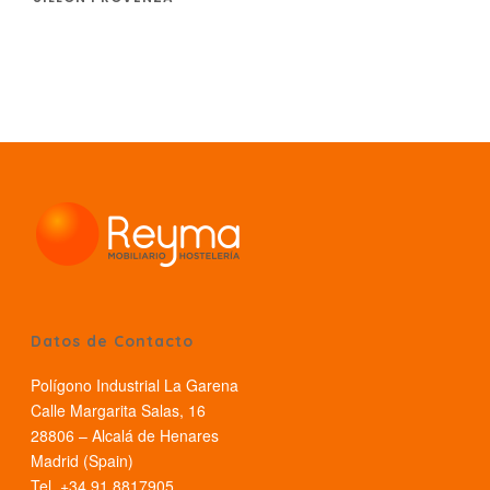
Datos de Contacto
Polígono Industrial La Garena
Calle Margarita Salas, 16
28806 – Alcalá de Henares
Madrid (Spain)
Tel. +34 91 8817905