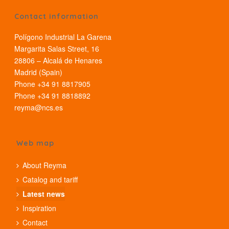
Contact information
Polígono Industrial La Garena
Margarita Salas Street, 16
28806 – Alcalá de Henares
Madrid (Spain)
Phone +34 91 8817905
Phone +34 91 8818892
reyma@ncs.es
Web map
About Reyma
Catalog and tariff
Latest news
Inspiration
Contact