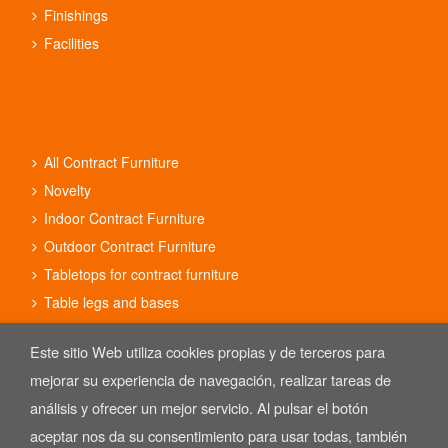
Finishings
Facilities
All Contract Furniture
Novelty
Indoor Contract Furniture
Outdoor Contract Furniture
Tabletops for contract furniture
Table legs and bases
Contract furniture sets
Este sitio Web utiliza cookies propias y de terceros para
mejorar su experiencia de navegación, realizar tareas de
análisis y ofrecer un mejor servicio. Al pulsar el botón
aceptar nos da su consentimiento para usar todas, también
Copyright © 2025 REYMA mobiliario de hostelería. Las Imágenes de