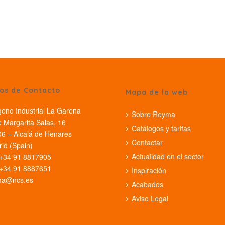
os de Contacto
Mapa de la web
gono Industrial La Garena
Sobre Reyma
e Margarita Salas, 16
Catálogos y tarifas
6 – Alcalá de Henares
Contactar
id (Spain)
Actualidad en el sector
 +34 91 8817905
 +34 91 8887651
Inspiración
ma@ncs.es
Acabados
Aviso Legal