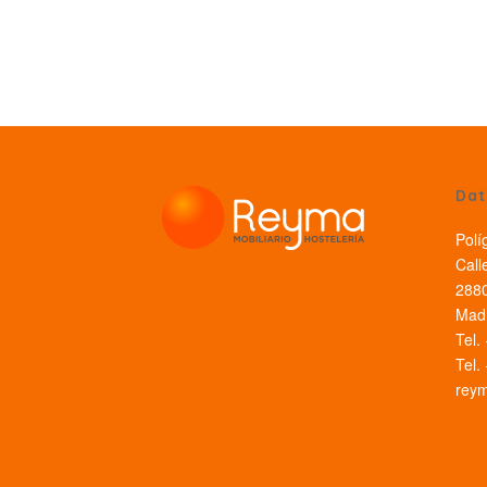
Dat
Polí
Call
2880
Madr
Tel.
Tel.
rey