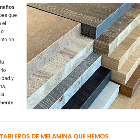
amaños
bes que
 el
 o
nto en
tu
rio
lidad y
na,
la
amente
TABLEROS DE MELAMINA QUE HEMOS